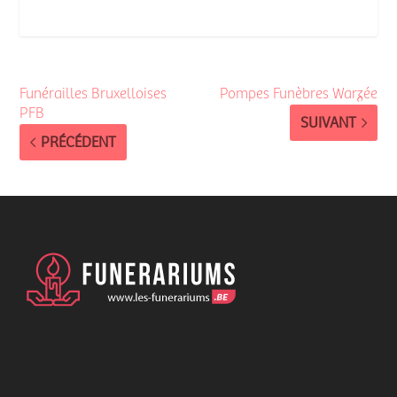
Funérailles Bruxelloises
Pompes Funèbres Warzée
PFB
SUIVANT
PRÉCÉDENT