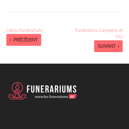
Libois Funérarium
Funérailles Campens &
Fils
PRÉCÉDENT
SUIVANT