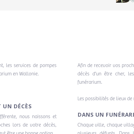
t, les services de pompes
Afin de recevoir vos proch
arium en Wallonie.
décès d’un être cher, l
funérarium.
Les possibilités de lieux d
 UN DÉCÈS
DANS UN FUNÉRAR
fférente, nous naissons et
oches lors de votre décès,
Chaque ville, chaque vill
eut être une bonne option.
plusieurs défunts. Dans 