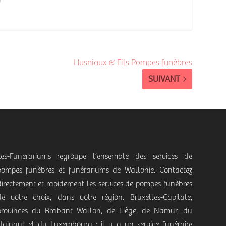
Husniaux & Fils Pompes funèbres
SUIVANT
Les-Funerariums regroupe l’ensemble des services de
pompes funèbres et funérariums de Wallonie. Contactez
directement et rapidement les services de pompes funèbres
de votre choix, dans votre région. Bruxelles-Capitale,
provinces du Brabant Wallon, de Liège, de Namur, du
Hainaut et du Luxembourg : il y a un service funéraire