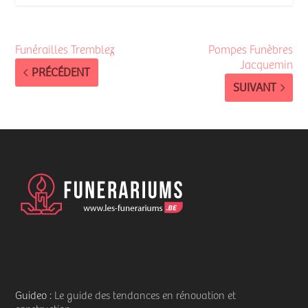
Funérailles Tremblez
Pompes Funèbres
Jacquemin
PRÉCÉDENT
SUIVANT
Guideo
: Le guide des tendances en rénovation et